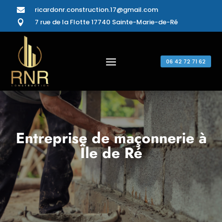
ricardonr.construction.17@gmail.com

7 rue de la Flotte 17740 Sainte-Marie-de-Ré

06 42 72 71 62
Entreprise de maçonnerie à
Île de Ré