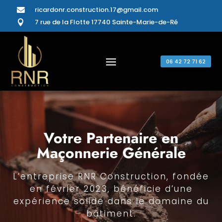
ricardonr.construction.17@gmail.com

7 rue de la Flotte 17740 Sainte-Marie-de-Ré

06 42 72 71 62
Votre Partenaire en
Maçonnerie Générale
L’entreprise RNR Construction, fondée
en février 2023, bénéficie d’une
expérience solide dans le domaine du
bâtiment.